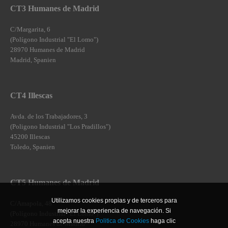
CT3 Humanes de Madrid
C/Margarita, 6
(Polígono Industrial "El Lomo")
28970 Humanes de Madrid
Madrid, Spanien
CT4 Illescas
Avda. de los Trabajadores, 3
(Poligono Industrial "Los Pradillos")
45200 Illescas
Toledo, Spanien
CT5 Humanes de Madrid
Utilizamos cookies propias y de terceros para
C/Amapola, 48
mejorar la experiencia de navegación. Si
(Polígono Industrial "El Lomo")
acepta nuestra
Politica de Cookies
haga clic
28970 Humanes de Madrid