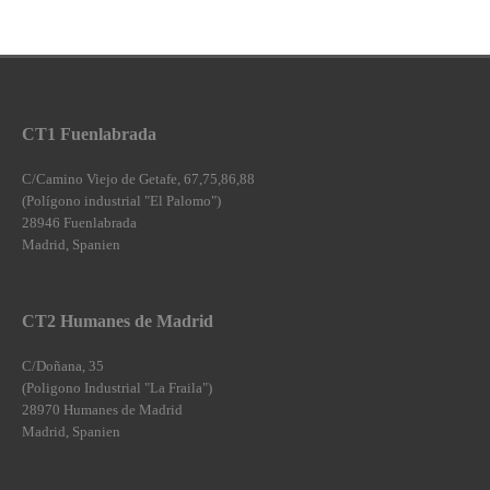
CT1 Fuenlabrada
C/Camino Viejo de Getafe, 67,75,86,88
(Polígono industrial "El Palomo")
28946 Fuenlabrada
Madrid, Spanien
CT2 Humanes de Madrid
C/Doñana, 35
(Poligono Industrial "La Fraila")
28970 Humanes de Madrid
Madrid, Spanien