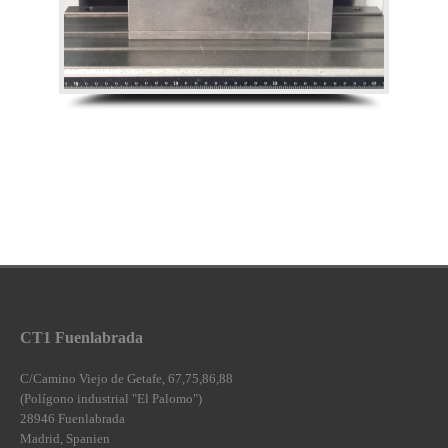
CT1 Fuenlabrada
C/Camino Viejo de Getafe, 67,75,86,88
(Polígono industrial "El Palomo")
28946 Fuenlabrada
Madrid, Spanien