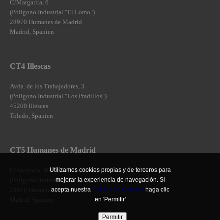
C/Margarita, 6
(Polígono Industrial "El Lomo")
28970 Humanes de Madrid
Madrid, Spanien
CT4 Illescas
Avda. de los Trabajadores, 3
(Poligono Industrial "Los Pradillos")
45200 Illescas
Toledo, Spanien
CT5 Humanes de Madrid
C/Amapola, 48
Utilizamos cookies propias y de terceros para
(Polígono Industrial "El Lomo")
mejorar la experiencia de navegación. Si
28970 Humanes de Madrid
acepta nuestra
Politica de Cookies
haga clic
Madrid, Spanien
en 'Permitir'